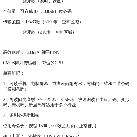
蓝牙款（实时、盘点）
存储量：可存储100，000条13位条码
传输范围：RF433款（≤100米，空旷区域）
蓝牙款（≤10米，空旷区域）
高效低耗：2600mAh锂子电池
CMOS阵列传感器 ，32位的CPU
超强解码：
1、可读手机、电脑屏幕上或者表面附有水，有冰的一维和二维条码
（模糊条码）
2、可读阳光直射下的一维和二维条码，快速识读各类错层码、变形
码、污损码、断层码等适用于多个行业
3、识别条码类型多
使用寿命长：按键 1500，000次之后仍可正常使用
接口丰富：USB键盘口/USB VCP/RS-232