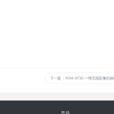
下一篇
：N1M-1872G 一维无线影像扫
产品