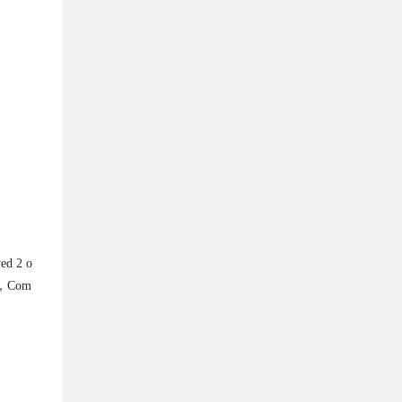
d 2 o
A，Com