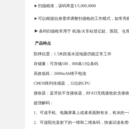
►
扫描精准，误码率是1/5,000,0000
►
可以根据自身需求调整扫描枪的工作模式，如常亮
►
条码扫描枪常用于 机场
/
火车站登记处、医院、仓
产品特点
防摔抗震：1.5米跌落水泥地面仍能正常工作
存储量：可存储100，000条13位条码
高效低耗：2600mAh锂子电池
CMOS阵列传感器 ，32位的CPU
接收器：蓝牙款不含接收器，RF433无线接收款含接
超强解码：
1、可读手机、电脑屏幕上或者表面附有水，有冰的
2、可读阳光直射下的一维和二维条码，快速识读各