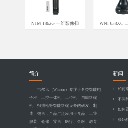
N1M-1862G 一维影像扫
WNI-638X
简介
新闻
如何
韦尔讯（Winson）专注于各类智能电
子秤、工控一体机、工位机、自助终端
不同
机、扫描枪等智能终端设备的研发、制
如何
造、销售，产品广泛应用于食品、工业、
条码
服装、仓储、零售、医疗、金融、教育、