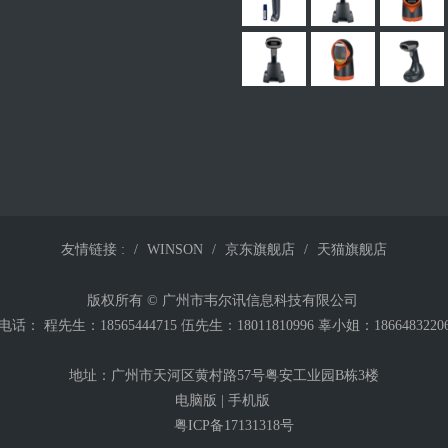
友情链接 :
WINSON
京东旗舰店
天猫旗舰店
版权所有 © 广州市韦尔讯信息科技有限公司
电话： 程先生：18565444715 伍先生：18011810996 辜小姐：1866483220
地址：广州市天河区黄村路57号粤安工业园B栋3楼
电脑版
|
手机版
粤ICP备17131318号