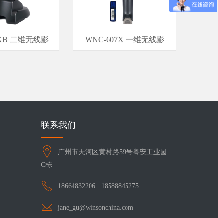
8XB 二维无线影
WNC-607X 一维无线影
联系我们
广州市天河区黄村路59号粤安工业园
C栋
18664832206
18588845275
jane_gu@winsonchina.com