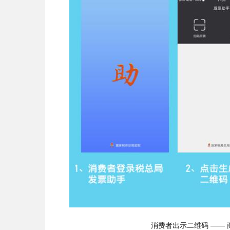
消费者出示二维码 ——