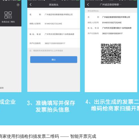
 商家使用扫描枪扫描发票二维码 —— 智能开票完成